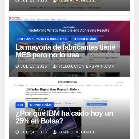
JUL 31, 2026
DANIEL ALGUACIL
Market Watch
SOFTWARE PARA LA INDUSTRIA
TECNOLOGÍAS
La mayoría de fabricantes tiene
MES pero no lo usa
adecuadamente, según Rockwell
JUL 15, 2026
REDACCIÓN BI-SPAIN.COM
Automation
IBM
TECNOLOGÍAS
¿Por qué IBM ha caído hoy un
25% en Bolsa?
JUL 14, 2026
DANIEL ALGUACIL