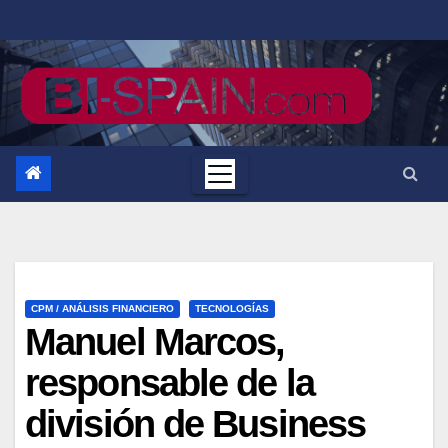
Saltar
al
contenido
CPM / ANÁLISIS FINANCIERO
TECNOLOGÍAS
Manuel Marcos,
responsable de la
división de Business