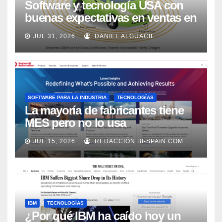
Software y tecnología USA con
buenas expectativas en ventas en
los próximos 2 años, según
JUL 31, 2026
DANIEL ALGUACIL
Market Watch
SOFTWARE PARA LA INDUSTRIA
TECNOLOGÍAS
La mayoría de fabricantes tiene
MES pero no lo usa
adecuadamente, según Rockwell
JUL 15, 2026
REDACCIÓN BI-SPAIN.COM
Automation
IBM
TECNOLOGÍAS
¿Por qué IBM ha caído hoy un