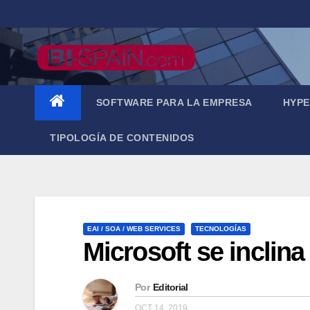
Saltar
al
contenido
SOFTWARE PARA LA EMPRESA
HYPE
TIPOLOGÍA DE CONTENIDOS
EAI / SOA / WEB SERVICES
TECNOLOGÍAS
Microsoft se inclin
Por
Editorial
OCT 14, 2019