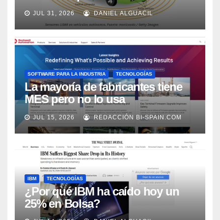
los próximos 2 años, según
JUL 31, 2026
DANIEL ALGUACIL
Market Watch
SOFTWARE PARA LA INDUSTRIA
TECNOLOGÍAS
La mayoría de fabricantes tiene
MES pero no lo usa
adecuadamente, según Rockwell
JUL 15, 2026
REDACCIÓN BI-SPAIN.COM
Automation
IBM
TECNOLOGÍAS
¿Por qué IBM ha caído hoy un
25% en Bolsa?