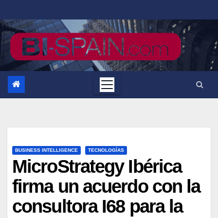
Saltar
al
contenido
BUSINESS INTELLIGENCE
TECNOLOGÍAS
MicroStrategy Ibérica
firma un acuerdo con la
consultora I68 para la