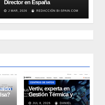
Director en España
J MAR, 2026
REDACCIÓN BI-SPAIN.COM
CENTROS DE DATOS
Vertiv, experta en
caído
Gestión Térmica y
lsa?
energía de Centros de
L
JUL 8, 2026
DANIEL