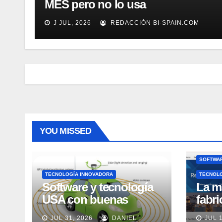
MES pero no lo usa
adecuadamente, según Rockwell
J JUL, 2026
REDACCIÓN BI-SPAIN.COM
Automation
YOU MISSED
SOFTWAR
TECNOLOGÍA INNOVADORA
TECNOL
Software y tecnología
La m
USA con buenas
fabr
expectativas en ventas
pero
JUL 31, 2026
DANIEL
JUL 