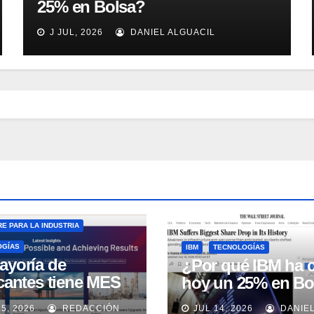
25% en Bolsa?
J JUL, 2026
DANIEL ALGUACIL
E PARA LA INDUSTRIA
OGÍAS
IBM
TECNOLOGÍAS
ayoría de
¿Por qué IBM ha 
icantes tiene MES
hoy un 25% en Bo
 no lo usa
15, 2026
REDACCIÓN
JUL 14, 2026
DANIE