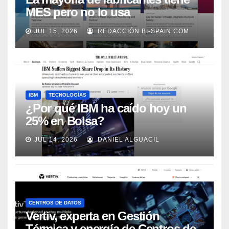
MES pero no lo usa
adecuadamente, según Rockwell
JUL 15, 2026
REDACCIÓN BI-SPAIN.COM
Automation
IBM
TECNOLOGÍAS
¿Por qué IBM ha caído hoy un
25% en Bolsa?
JUL 14, 2026
DANIEL ALGUACIL
CENTROS DE DATOS
Vertiv, experta en Gestión
Térmica y energía de Centros de