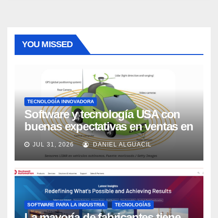
YOU MISSED
TECNOLOGÍA INNOVADORA
Software y tecnología USA con
buenas expectativas en ventas en
los próximos 2 años, según
JUL 31, 2026
DANIEL ALGUACIL
Market Watch
SOFTWARE PARA LA INDUSTRIA
TECNOLOGÍAS
La mayoría de fabricantes tiene