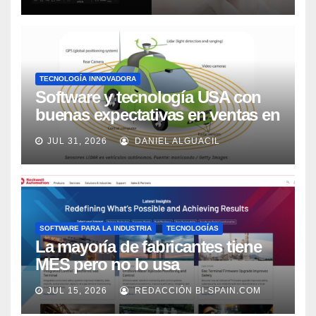
TECNOLOGÍA INNOVADORA
Software y tecnología USA con
buenas expectativas en ventas en
los próximos 2 años, según
JUL 31, 2026
DANIEL ALGUACIL
Market Watch
SOFTWARE PARA LA INDUSTRIA
TECNOLOGÍAS
La mayoría de fabricantes tiene
MES pero no lo usa
adecuadamente, según Rockwell
JUL 15, 2026
REDACCIÓN BI-SPAIN.COM
Automation