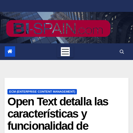
Saltar
al
contenido
ECM (ENTERPRISE CONTENT MANAGEMENT)
Open Text detalla las
características y
funcionalidad de