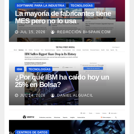
SOFTWARE PARA LA INDUSTRIA
TECNOLOGÍAS
La mayoría de fabricantes tiene
MES pero no lo usa
adecuadamente, según Rockwell
JUL 15, 2026
REDACCIÓN BI-SPAIN.COM
Automation
IBM
TECNOLOGÍAS
¿Por qué IBM ha caído hoy un
25% en Bolsa?
JUL 14, 2026
DANIEL ALGUACIL
CENTROS DE DATOS