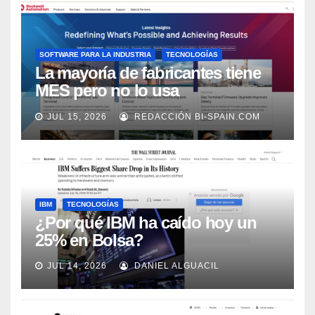
SOFTWARE PARA LA INDUSTRIA
TECNOLOGÍAS
La mayoría de fabricantes tiene
MES pero no lo usa
adecuadamente, según Rockwell
JUL 15, 2026
REDACCIÓN BI-SPAIN.COM
Automation
IBM
TECNOLOGÍAS
¿Por qué IBM ha caído hoy un
25% en Bolsa?
JUL 14, 2026
DANIEL ALGUACIL