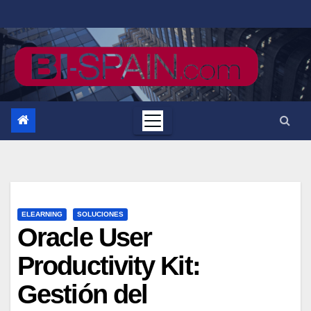
Saltar
al
contenido
ELEARNING
SOLUCIONES
Oracle User
Productivity Kit:
Gestión del