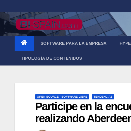
Saltar
al
contenido
SOFTWARE PARA LA EMPRESA
HYPE
TIPOLOGÍA DE CONTENIDOS
OPEN SOURCE / SOFTWARE LIBRE
TENDENCIAS
Participe en la encu
realizando Aberdee