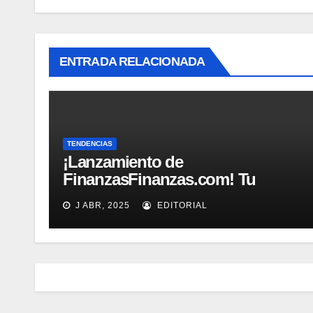
ENTRADA RELACIONADA
TENDENCIAS
¡Lanzamiento de
FinanzasFinanzas.com! Tu
nueva fuente confiable de
J ABR, 2025
EDITORIAL
educación financiera