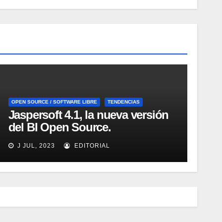
OPEN SOURCE / SOFTWARE LIBRE
TENDENCIAS
Jaspersoft 4.1, la nueva versión
del BI Open Source.
Introducción y demo. Webinar
J JUL, 2023
EDITORIAL
de 1 hora.