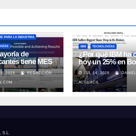
E PARA LA INDUSTRIA
OGÍAS
IBM
TECNOLOGÍAS
ayoría de
¿Por qué IBM ha 
icantes tiene MES
hoy un 25% en Bo
 no lo usa
15, 2026
REDACCIÓN
JUL 14, 2026
DANIE
uadamente, según
well Automation
IN.COM
ALGUACIL
, S.L.