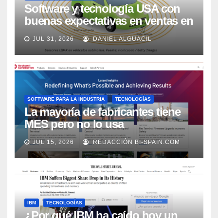
Software y tecnología USA con
buenas expectativas en ventas en
los próximos 2 años, según
JUL 31, 2026
DANIEL ALGUACIL
Market Watch
SOFTWARE PARA LA INDUSTRIA
TECNOLOGÍAS
La mayoría de fabricantes tiene
MES pero no lo usa
adecuadamente, según Rockwell
JUL 15, 2026
REDACCIÓN BI-SPAIN.COM
Automation
IBM
TECNOLOGÍAS
¿Por qué IBM ha caído hoy un