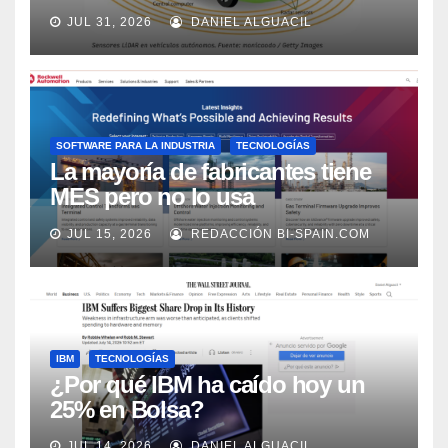
los próximos 2 años, según
JUL 31, 2026
DANIEL ALGUACIL
Market Watch
SOFTWARE PARA LA INDUSTRIA
TECNOLOGÍAS
La mayoría de fabricantes tiene
MES pero no lo usa
adecuadamente, según Rockwell
JUL 15, 2026
REDACCIÓN BI-SPAIN.COM
Automation
IBM
TECNOLOGÍAS
¿Por qué IBM ha caído hoy un
25% en Bolsa?
JUL 14, 2026
DANIEL ALGUACIL