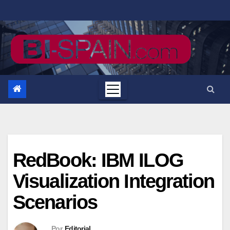
Saltar
al
contenido
RedBook: IBM ILOG
Visualization Integration
Scenarios
Por
Editorial