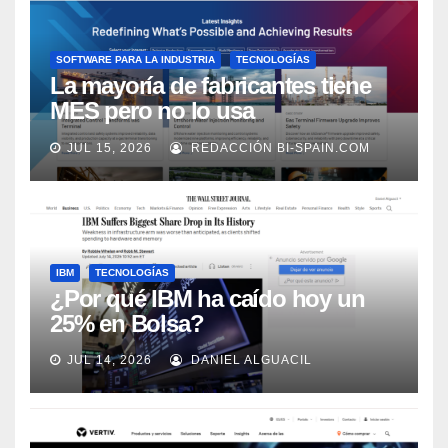
SOFTWARE PARA LA INDUSTRIA
TECNOLOGÍAS
La mayoría de fabricantes tiene
MES pero no lo usa
adecuadamente, según Rockwell
JUL 15, 2026
REDACCIÓN BI-SPAIN.COM
Automation
IBM
TECNOLOGÍAS
¿Por qué IBM ha caído hoy un
25% en Bolsa?
JUL 14, 2026
DANIEL ALGUACIL