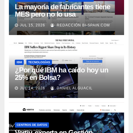
La mayoría de fabricantes tiene
MES pero no lo usa
adecuadamente, según Rockwell
JUL 15, 2026
REDACCIÓN BI-SPAIN.COM
Automation
IBM
TECNOLOGÍAS
¿Por qué IBM ha caído hoy un
25% en Bolsa?
JUL 14, 2026
DANIEL ALGUACIL
CENTROS DE DATOS
Vertiv, experta en Gestión