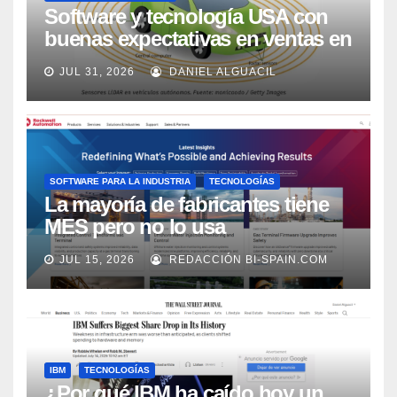
Software y tecnología USA con
buenas expectativas en ventas en
los próximos 2 años, según
JUL 31, 2026
DANIEL ALGUACIL
Market Watch
SOFTWARE PARA LA INDUSTRIA
TECNOLOGÍAS
La mayoría de fabricantes tiene
MES pero no lo usa
adecuadamente, según Rockwell
JUL 15, 2026
REDACCIÓN BI-SPAIN.COM
Automation
IBM
TECNOLOGÍAS
¿Por qué IBM ha caído hoy un