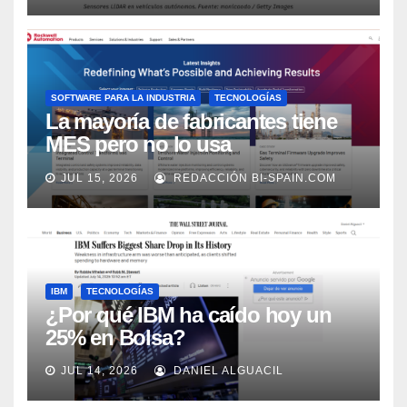
SOFTWARE PARA LA INDUSTRIA
TECNOLOGÍAS
La mayoría de fabricantes tiene
MES pero no lo usa
adecuadamente, según Rockwell
JUL 15, 2026
REDACCIÓN BI-SPAIN.COM
Automation
IBM
TECNOLOGÍAS
¿Por qué IBM ha caído hoy un
25% en Bolsa?
JUL 14, 2026
DANIEL ALGUACIL