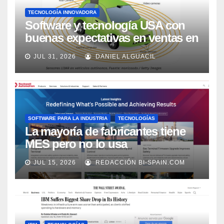
TECNOLOGÍA INNOVADORA
Software y tecnología USA con
buenas expectativas en ventas en
los próximos 2 años, según
JUL 31, 2026
DANIEL ALGUACIL
Market Watch
SOFTWARE PARA LA INDUSTRIA
TECNOLOGÍAS
La mayoría de fabricantes tiene
MES pero no lo usa
adecuadamente, según Rockwell
JUL 15, 2026
REDACCIÓN BI-SPAIN.COM
Automation