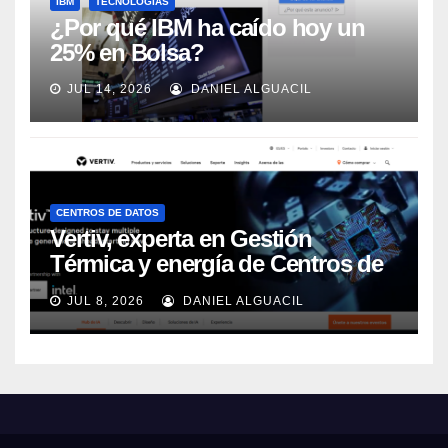
IBM
TECNOLOGÍAS
¿Por qué IBM ha caído hoy un
25% en Bolsa?
JUL 14, 2026
DANIEL ALGUACIL
CENTROS DE DATOS
Vertiv, experta en Gestión
Térmica y energía de Centros de
Datos, sigue su crecimiento
JUL 8, 2026
DANIEL ALGUACIL
imparable