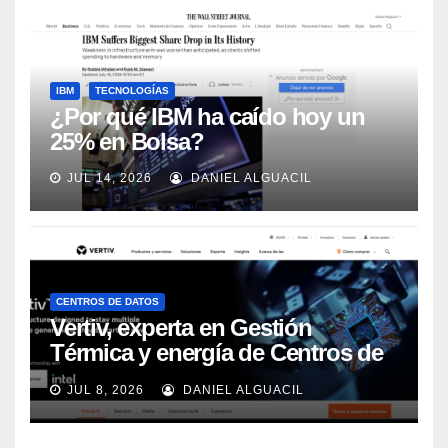
IBM
TECNOLOGÍAS
¿Por qué IBM ha caído hoy un
25% en Bolsa?
JUL 14, 2026
DANIEL ALGUACIL
CENTROS DE DATOS
Vertiv, experta en Gestión
Térmica y energía de Centros de
Datos, sigue su crecimiento
JUL 8, 2026
DANIEL ALGUACIL
imparable