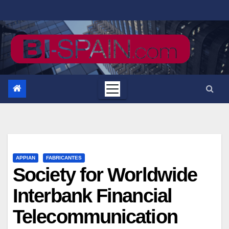
Saltar
al
contenido
APPIAN
FABRICANTES
Society for Worldwide
Interbank Financial
Telecommunication