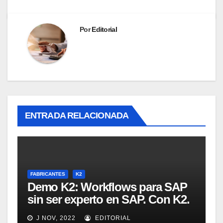
Por
Editorial
ENTRADA RELACIONADA
FABRICANTES
K2
Demo K2: Workflows para SAP
sin ser experto en SAP. Con K2.
Intro y demo. [Webinar en
J NOV, 2022
EDITORIAL