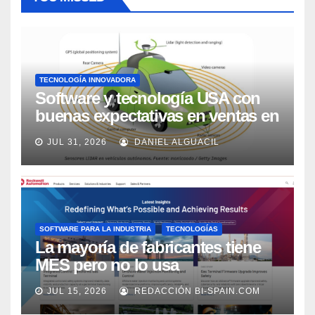
TECNOLOGÍA INNOVADORA
Software y tecnología USA con
buenas expectativas en ventas en
los próximos 2 años, según
JUL 31, 2026
DANIEL ALGUACIL
Market Watch
SOFTWARE PARA LA INDUSTRIA
TECNOLOGÍAS
La mayoría de fabricantes tiene
MES pero no lo usa
adecuadamente, según Rockwell
JUL 15, 2026
REDACCIÓN BI-SPAIN.COM
Automation