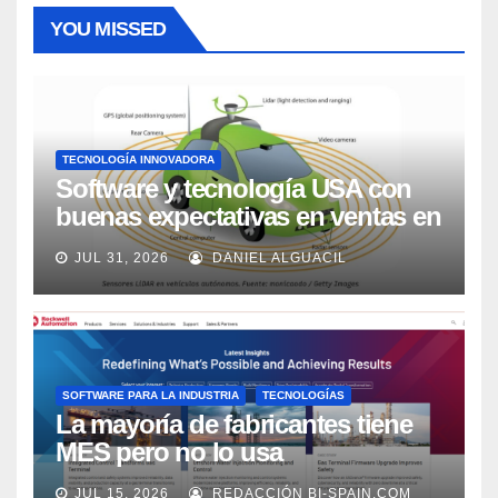
YOU MISSED
TECNOLOGÍA INNOVADORA
Software y tecnología USA con
buenas expectativas en ventas en
los próximos 2 años, según
JUL 31, 2026
DANIEL ALGUACIL
Market Watch
SOFTWARE PARA LA INDUSTRIA
TECNOLOGÍAS
La mayoría de fabricantes tiene
MES pero no lo usa
adecuadamente, según Rockwell
JUL 15, 2026
REDACCIÓN BI-SPAIN.COM