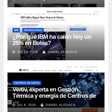
Automation
IBM
TECNOLOGÍAS
¿Por qué IBM ha caído hoy un
25% en Bolsa?
JUL 14, 2026
DANIEL ALGUACIL
CENTROS DE DATOS
Vertiv, experta en Gestión
Térmica y energía de Centros de
Datos, sigue su crecimiento
JUL 8, 2026
DANIEL ALGUACIL
imparable