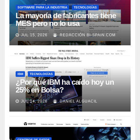
SOFTWARE PARA LA INDUSTRIA
TECNOLOGÍAS
La mayoría de fabricantes tiene
MES pero no lo usa
adecuadamente, según Rockwell
JUL 15, 2026
REDACCIÓN BI-SPAIN.COM
Automation
IBM
TECNOLOGÍAS
¿Por qué IBM ha caído hoy un
25% en Bolsa?
JUL 14, 2026
DANIEL ALGUACIL
CENTROS DE DATOS