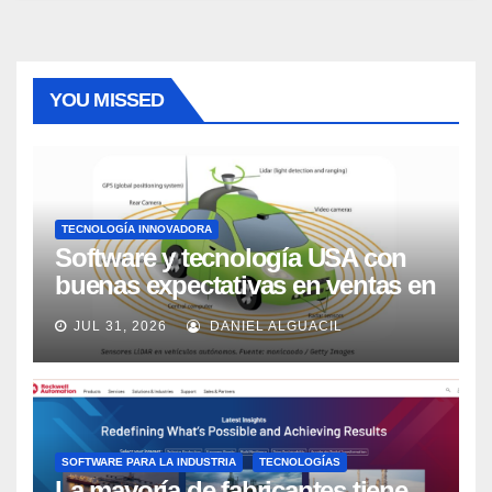
YOU MISSED
TECNOLOGÍA INNOVADORA
Software y tecnología USA con
buenas expectativas en ventas en
los próximos 2 años, según
JUL 31, 2026
DANIEL ALGUACIL
Market Watch
SOFTWARE PARA LA INDUSTRIA
TECNOLOGÍAS
La mayoría de fabricantes tiene