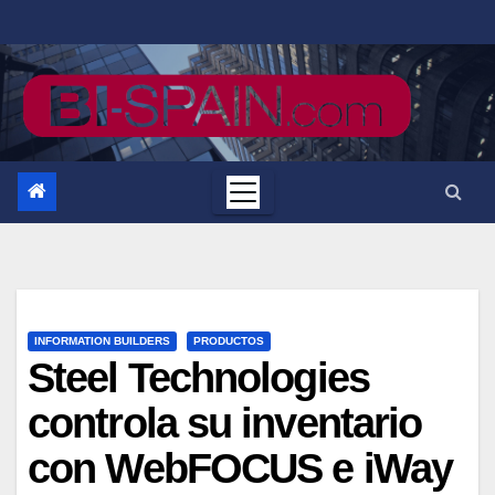
Saltar
al
contenido
INFORMATION BUILDERS
PRODUCTOS
Steel Technologies
controla su inventario
con WebFOCUS e iWay