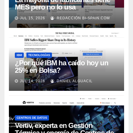
MES pero no lo usa
adecuadamente, según Rockwell
JUL 15, 2026
REDACCIÓN BI-SPAIN.COM
Automation
IBM
TECNOLOGÍAS
¿Por qué IBM ha caído hoy un
25% en Bolsa?
JUL 14, 2026
DANIEL ALGUACIL
CENTROS DE DATOS
Vertiv, experta en Gestión
Térmica y energía de Centros de