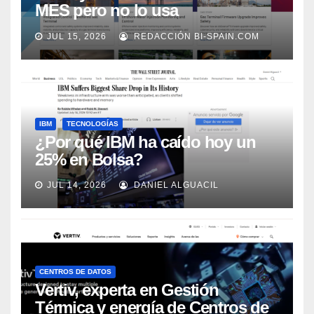
MES pero no lo usa
adecuadamente, según Rockwell
JUL 15, 2026
REDACCIÓN BI-SPAIN.COM
Automation
IBM
TECNOLOGÍAS
¿Por qué IBM ha caído hoy un
25% en Bolsa?
JUL 14, 2026
DANIEL ALGUACIL
CENTROS DE DATOS
Vertiv, experta en Gestión
Térmica y energía de Centros de