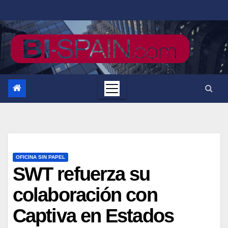
Saltar
al
contenido
OFICINA SIN PAPEL
SWT refuerza su
colaboración con
Captiva en Estados