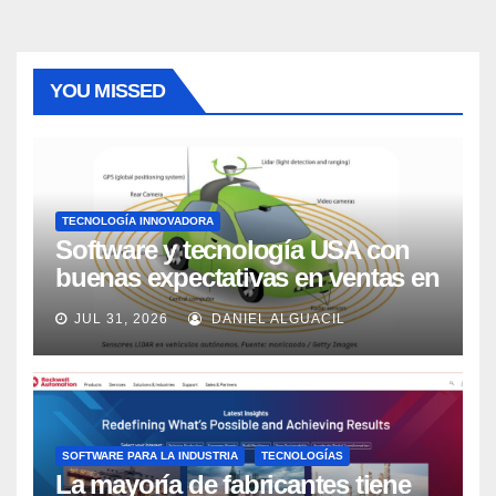
YOU MISSED
TECNOLOGÍA INNOVADORA
Software y tecnología USA con
buenas expectativas en ventas en
los próximos 2 años, según
JUL 31, 2026
DANIEL ALGUACIL
Market Watch
SOFTWARE PARA LA INDUSTRIA
TECNOLOGÍAS
La mayoría de fabricantes tiene