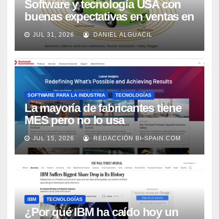
Software y tecnología USA con
buenas expectativas en ventas en
los próximos 2 años, según
JUL 31, 2026
DANIEL ALGUACIL
Market Watch
SOFTWARE PARA LA INDUSTRIA
TECNOLOGÍAS
La mayoría de fabricantes tiene
MES pero no lo usa
adecuadamente, según Rockwell
JUL 15, 2026
REDACCIÓN BI-SPAIN.COM
Automation
IBM
TECNOLOGÍAS
¿Por qué IBM ha caído hoy un