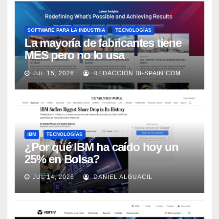
SOFTWARE PARA LA INDUSTRIA
TECNOLOGÍAS
La mayoría de fabricantes tiene
MES pero no lo usa
adecuadamente, según Rockwell
JUL 15, 2026
REDACCIÓN BI-SPAIN.COM
Automation
IBM
TECNOLOGÍAS
¿Por qué IBM ha caído hoy un
25% en Bolsa?
JUL 14, 2026
DANIEL ALGUACIL