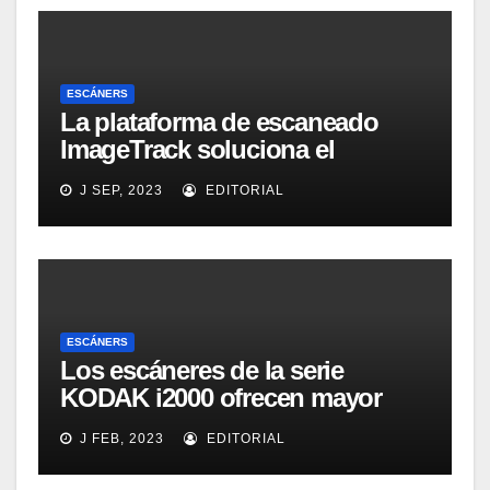
ESCÁNERS
La plataforma de escaneado
ImageTrack soluciona el
problema de costes y cuello de
J SEP, 2023
EDITORIAL
botella de los laboratorios
LabOne
ESCÁNERS
Los escáneres de la serie
KODAK i2000 ofrecen mayor
eficacia, productividad y
J FEB, 2023
EDITORIAL
colaboración en la oficina