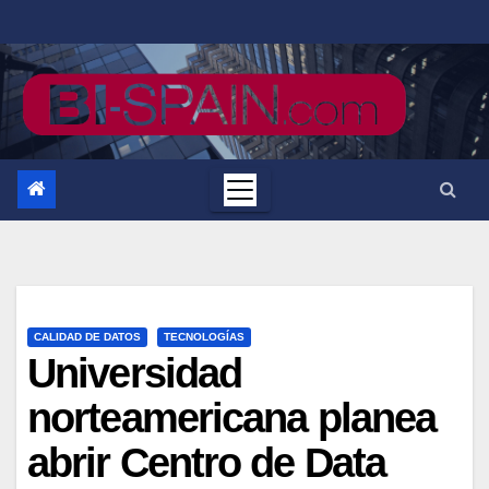
Saltar
al
contenido
CALIDAD DE DATOS
TECNOLOGÍAS
Universidad
norteamericana planea
abrir Centro de Data