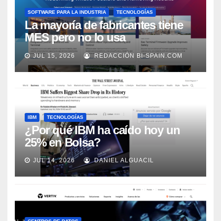
SOFTWARE PARA LA INDUSTRIA
TECNOLOGÍAS
La mayoría de fabricantes tiene
MES pero no lo usa
adecuadamente, según Rockwell
JUL 15, 2026
REDACCIÓN BI-SPAIN.COM
Automation
IBM
TECNOLOGÍAS
¿Por qué IBM ha caído hoy un
25% en Bolsa?
JUL 14, 2026
DANIEL ALGUACIL