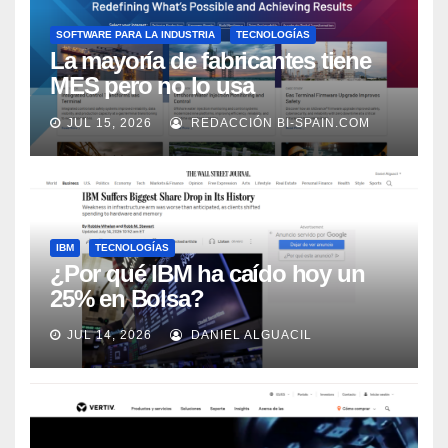
SOFTWARE PARA LA INDUSTRIA
TECNOLOGÍAS
La mayoría de fabricantes tiene
MES pero no lo usa
adecuadamente, según Rockwell
JUL 15, 2026
REDACCIÓN BI-SPAIN.COM
Automation
IBM
TECNOLOGÍAS
¿Por qué IBM ha caído hoy un
25% en Bolsa?
JUL 14, 2026
DANIEL ALGUACIL