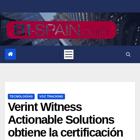
Saltar
al
contenido
TECNOLOGÍAS
VOZ TRACKING
Verint Witness
Actionable Solutions
obtiene la certificación