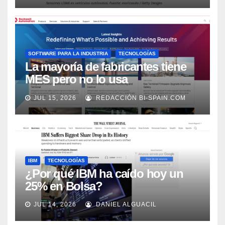
SOFTWARE PARA LA INDUSTRIA
TECNOLOGÍAS
La mayoría de fabricantes tiene
MES pero no lo usa
adecuadamente, según Rockwell
JUL 15, 2026
REDACCIÓN BI-SPAIN.COM
Automation
IBM
TECNOLOGÍAS
¿Por qué IBM ha caído hoy un
25% en Bolsa?
JUL 14, 2026
DANIEL ALGUACIL