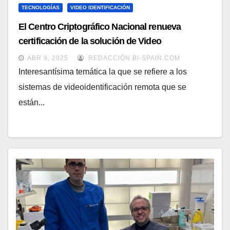
TECNOLOGÍAS
VIDEO IDENTIFICACIÓN
El Centro Criptográfico Nacional renueva
certificación de la solución de Video
Identificación de Signicat
ABR 9, 2025
REDACCIÓN BI-SPAIN.COM
Interesantísima temática la que se refiere a los
sistemas de videoidentificación remota que se
están...