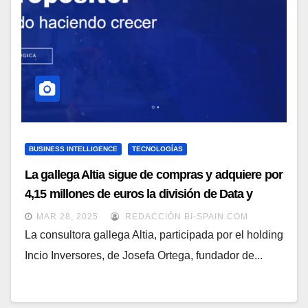
BUSINESS INTELLIGENCE
TECNOLOGÍAS
La gallega Altia sigue de compras y adquiere por
4,15 millones de euros la división de Data y
Analytics de Verne Technology Group
MAR 28, 2025
REDACCIÓN BI-SPAIN.COM
La consultora gallega Altia, participada por el holding
Incio Inversores, de Josefa Ortega, fundador de...