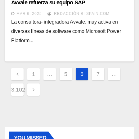
Avvale refuerza su equipo SAP
MAR 6, 2025
REDACCIÓN BI-SPAIN.COM
La consultora- integradora Avvale, muy activa en
diversas líneas de software como Microsoft Power
Platform...
Paginación
1
…
5
6
7
…
de
3.102
entradas
YOU MISSED