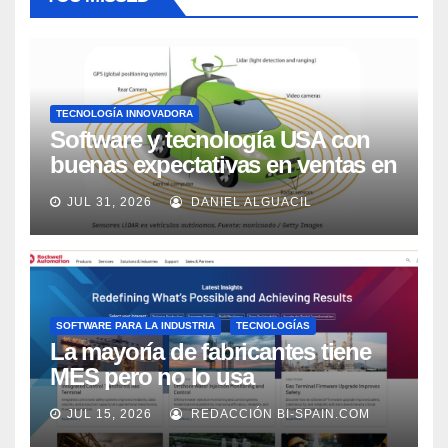
TECNOLOGÍA INNOVADORA
Software y tecnología USA con
buenas expectativas en ventas en
los próximos 2 años, según
JUL 31, 2026
DANIEL ALGUACIL
Market Watch
SOFTWARE PARA LA INDUSTRIA
TECNOLOGÍAS
La mayoría de fabricantes tiene
MES pero no lo usa
adecuadamente, según Rockwell
JUL 15, 2026
REDACCIÓN BI-SPAIN.COM
Automation