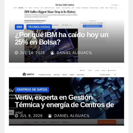
IBM
TECNOLOGÍAS
¿Por qué IBM ha caído hoy un
25% en Bolsa?
JUL 14, 2026
DANIEL ALGUACIL
CENTROS DE DATOS
Vertiv, experta en Gestión
Térmica y energía de Centros de
Datos, sigue su crecimiento
JUL 8, 2026
DANIEL ALGUACIL
imparable