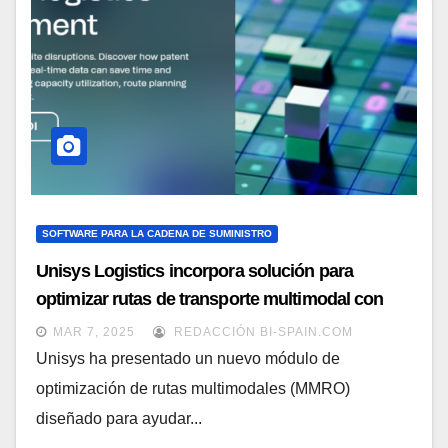
SOFTWARE PARA LA CADENA DE SUMINISTRO
Unisys Logistics incorpora solución para
optimizar rutas de transporte multimodal con
Inteligencia Artificial
MAR 7, 2025
REDACCIÓN BI-SPAIN.COM
Unisys ha presentado un nuevo módulo de
optimización de rutas multimodales (MMRO)
diseñado para ayudar...