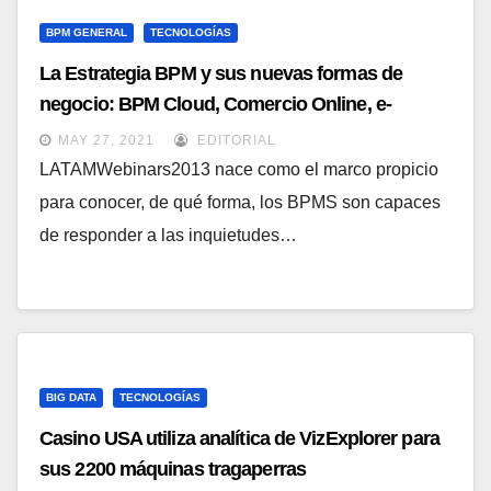
BPM GENERAL
TECNOLOGÍAS
La Estrategia BPM y sus nuevas formas de
negocio: BPM Cloud, Comercio Online, e-
Financiero, etc. Sesión de 3 horas.
MAY 27, 2021
EDITORIAL
LATAMWebinars2013 nace como el marco propicio
para conocer, de qué forma, los BPMS son capaces
de responder a las inquietudes…
BIG DATA
TECNOLOGÍAS
Casino USA utiliza analítica de VizExplorer para
sus 2200 máquinas tragaperras