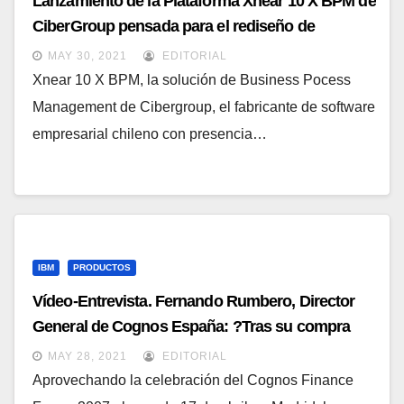
Lanzamiento de la Plataforma Xnear 10 X BPM de
CiberGroup pensada para el rediseño de
procesos
MAY 30, 2021
EDITORIAL
Xnear 10 X BPM, la solución de Business Pocess
Management de Cibergroup, el fabricante de software
empresarial chileno con presencia…
IBM
PRODUCTOS
Vídeo-Entrevista. Fernando Rumbero, Director
General de Cognos España: ?Tras su compra
por Oracle, Hyperion ya no es competidor de
MAY 28, 2021
EDITORIAL
Cognos?
Aprovechando la celebración del Cognos Finance