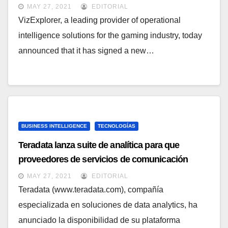
MAY 27, 2021
EDITORIAL
VizExplorer, a leading provider of operational
intelligence solutions for the gaming industry, today
announced that it has signed a new…
BUSINESS INTELLIGENCE
TECNOLOGÍAS
Teradata lanza suite de analítica para que
proveedores de servicios de comunicación
obtengan ventajas competitivas sobre su
MAY 27, 2021
EDITORIAL
competencia
Teradata (www.teradata.com), compañía
especializada en soluciones de data analytics, ha
anunciado la disponibilidad de su plataforma