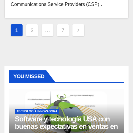
Communications Service Providers (CSP)…
Paginación
1
2
…
7
de
entradas
YOU MISSED
TECNOLOGÍA INNOVADORA
Software y tecnología USA con
buenas expectativas en ventas en