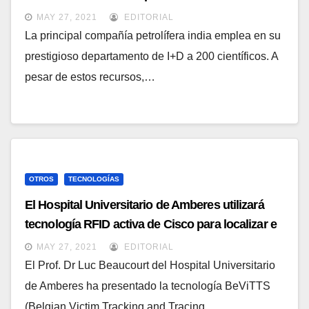
compañía petrolífera
MAY 27, 2021
EDITORIAL
La principal compañía petrolífera india emplea en su
prestigioso departamento de I+D a 200 científicos. A
pesar de estos recursos,…
OTROS
TECNOLOGÍAS
El Hospital Universitario de Amberes utilizará
tecnología RFID activa de Cisco para localizar e
identificar víctimas de un desastre
MAY 27, 2021
EDITORIAL
El Prof. Dr Luc Beaucourt del Hospital Universitario
de Amberes ha presentado la tecnología BeViTTS
(Belgian Victim Tracking and Tracing…