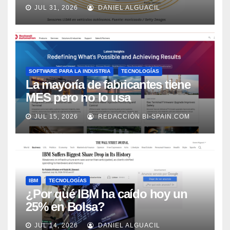
los próximos 2 años, según
JUL 31, 2026
DANIEL ALGUACIL
Market Watch
SOFTWARE PARA LA INDUSTRIA
TECNOLOGÍAS
La mayoría de fabricantes tiene
MES pero no lo usa
adecuadamente, según Rockwell
JUL 15, 2026
REDACCIÓN BI-SPAIN.COM
Automation
IBM
TECNOLOGÍAS
¿Por qué IBM ha caído hoy un
25% en Bolsa?
JUL 14, 2026
DANIEL ALGUACIL