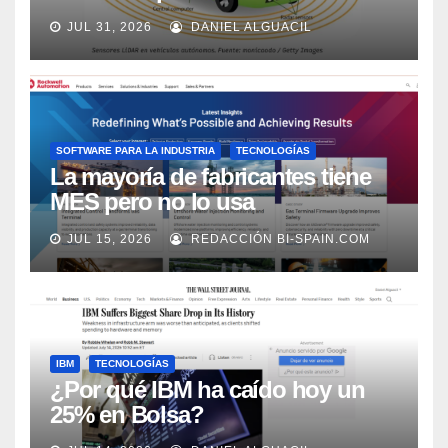
los próximos 2 años, según
JUL 31, 2026
DANIEL ALGUACIL
Market Watch
SOFTWARE PARA LA INDUSTRIA
TECNOLOGÍAS
La mayoría de fabricantes tiene
MES pero no lo usa
adecuadamente, según Rockwell
JUL 15, 2026
REDACCIÓN BI-SPAIN.COM
Automation
IBM
TECNOLOGÍAS
¿Por qué IBM ha caído hoy un
25% en Bolsa?