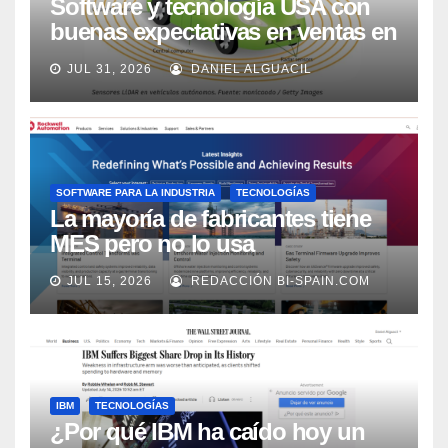
Software y tecnología USA con
buenas expectativas en ventas en
los próximos 2 años, según
JUL 31, 2026
DANIEL ALGUACIL
Market Watch
SOFTWARE PARA LA INDUSTRIA
TECNOLOGÍAS
La mayoría de fabricantes tiene
MES pero no lo usa
adecuadamente, según Rockwell
JUL 15, 2026
REDACCIÓN BI-SPAIN.COM
Automation
IBM
TECNOLOGÍAS
¿Por qué IBM ha caído hoy un