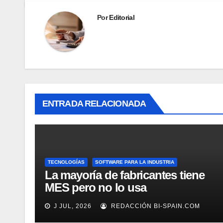
Por
Editorial
ENTRADA RELACIONADA
TECNOLOGÍAS
SOFTWARE PARA LA INDUSTRIA
La mayoría de fabricantes tiene
MES pero no lo usa
adecuadamente, según Rockwell
J JUL, 2026
REDACCIÓN BI-SPAIN.COM
Automation