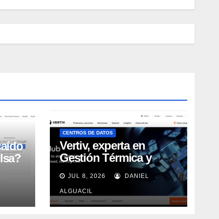
CENTROS DE DATOS
Vertiv, experta en
caído
Gestión Térmica y
lsa?
energía de Centros de
L
JUL 8, 2026
DANIEL
Datos, sigue su
crecimiento imparable
ALGUACIL