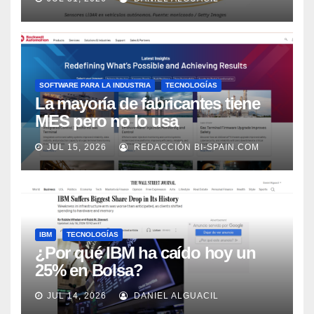
Market Watch
SOFTWARE PARA LA INDUSTRIA
TECNOLOGÍAS
La mayoría de fabricantes tiene
MES pero no lo usa
adecuadamente, según Rockwell
JUL 15, 2026
REDACCIÓN BI-SPAIN.COM
Automation
IBM
TECNOLOGÍAS
¿Por qué IBM ha caído hoy un
25% en Bolsa?
JUL 14, 2026
DANIEL ALGUACIL