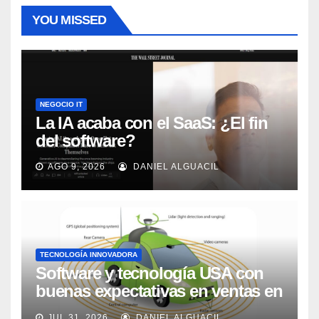
YOU MISSED
NEGOCIO IT
La IA acaba con el SaaS: ¿El fin
del software?
AGO 9, 2026
DANIEL ALGUACIL
TECNOLOGÍA INNOVADORA
Software y tecnología USA con
buenas expectativas en ventas en
los próximos 2 años, según
JUL 31, 2026
DANIEL ALGUACIL