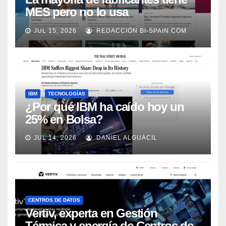
MES pero no lo usa
adecuadamente, según Rockwell
JUL 15, 2026
REDACCIÓN BI-SPAIN.COM
Automation
IBM
TECNOLOGÍAS
¿Por qué IBM ha caído hoy un
25% en Bolsa?
JUL 14, 2026
DANIEL ALGUACIL
CENTROS DE DATOS
Vertiv, experta en Gestión
Térmica y energía de Centros de