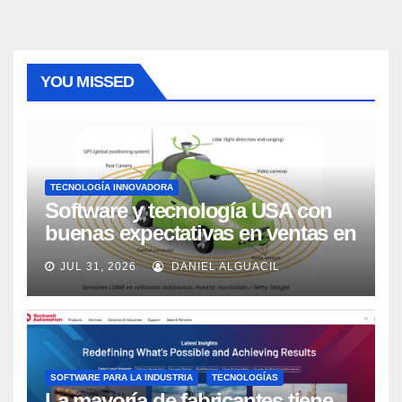
YOU MISSED
TECNOLOGÍA INNOVADORA
Software y tecnología USA con
buenas expectativas en ventas en
los próximos 2 años, según
JUL 31, 2026
DANIEL ALGUACIL
Market Watch
SOFTWARE PARA LA INDUSTRIA
TECNOLOGÍAS
La mayoría de fabricantes tiene