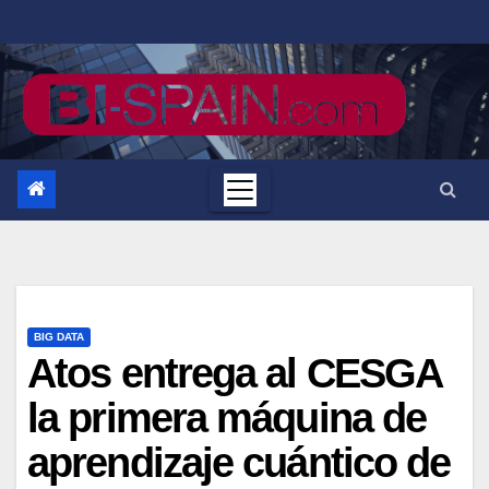
Saltar
al
contenido
BIG DATA
Atos entrega al CESGA
la primera máquina de
aprendizaje cuántico de