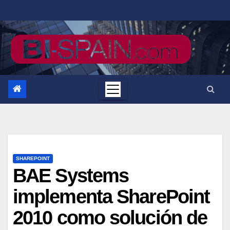
Saltar
al
contenido
SHAREPOINT
BAE Systems
implementa SharePoint
2010 como solución de