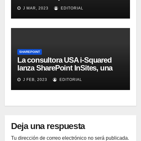
2010
J MAR, 2023
EDITORIAL
SHAREPOINT
La consultora USA i-Squared
lanza SharePoint InSites, una
herramienta para que los
J FEB, 2023
EDITORIAL
usuarios de una organización
aprendan a sacar el mayor
provecho de SharePoint
Deja una respuesta
Tu dirección de correo electrónico no será publicada.