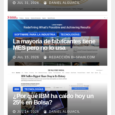
JUL 31, 2026
DANIEL ALGUACIL
Market Watch
SOFTWARE PARA LA INDUSTRIA
TECNOLOGÍAS
La mayoría de fabricantes tiene
MES pero no lo usa
adecuadamente, según Rockwell
JUL 15, 2026
REDACCIÓN BI-SPAIN.COM
Automation
IBM
TECNOLOGÍAS
¿Por qué IBM ha caído hoy un
25% en Bolsa?
JUL 14, 2026
DANIEL ALGUACIL