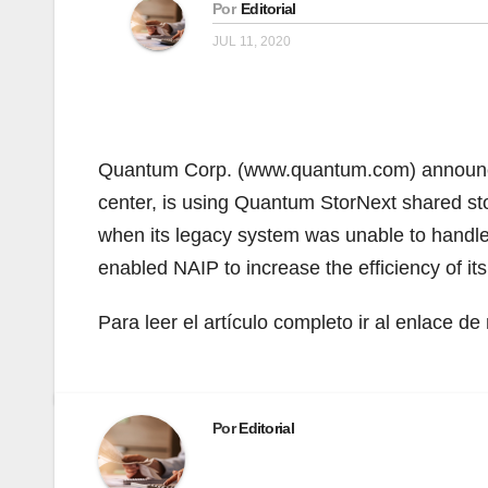
Por
Editorial
JUL 11, 2020
Quantum Corp. (www.quantum.com) announced t
center, is using Quantum StorNext shared st
when its legacy system was unable to handle
enabled NAIP to increase the efficiency of it
Para leer el artículo completo ir al enlace d
Por
Editorial