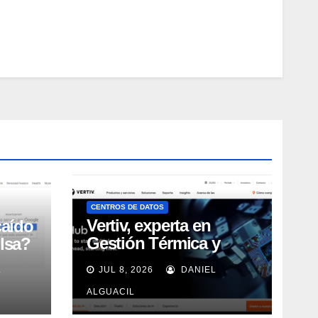
CENTROS DE DATOS
Vertiv, experta en
caído
Gestión Térmica y
lsa?
energía de Centros de
L
JUL 8, 2026
DANIEL
Datos, sigue su
crecimiento imparable
ALGUACIL