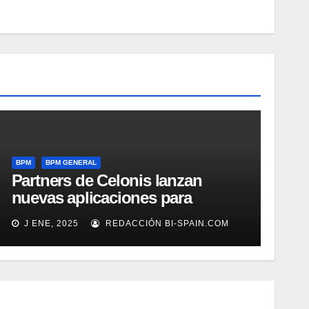
BPM
BPM GENERAL
Partners de Celonis lanzan
nuevas aplicaciones para
automarizar migración a SAP o
J ENE, 2025
REDACCIÓN BI-SPAIN.COM
Gestión de Reclamaciones en
Seguros