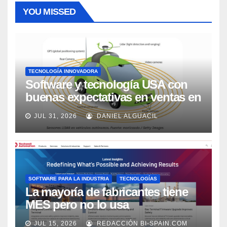
YOU MISSED
TECNOLOGÍA INNOVADORA
Software y tecnología USA con
buenas expectativas en ventas en
los próximos 2 años, según
JUL 31, 2026
DANIEL ALGUACIL
Market Watch
SOFTWARE PARA LA INDUSTRIA
TECNOLOGÍAS
La mayoría de fabricantes tiene
MES pero no lo usa
adecuadamente, según Rockwell
JUL 15, 2026
REDACCIÓN BI-SPAIN.COM