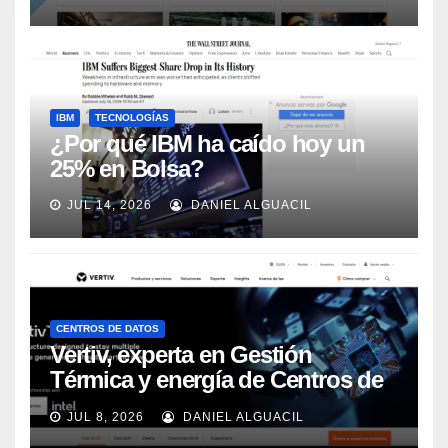
Automation
IBM
TECNOLOGÍAS
¿Por qué IBM ha caído hoy un
25% en Bolsa?
JUL 14, 2026
DANIEL ALGUACIL
CENTROS DE DATOS
Vertiv, experta en Gestión
Térmica y energía de Centros de
Datos, sigue su crecimiento
JUL 8, 2026
DANIEL ALGUACIL
imparable