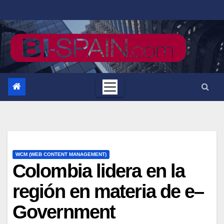
Saltar
al
contenido
WCM (WEB CONTENT MANAGEMENT)
Colombia lidera en la
región en materia de e–
Government