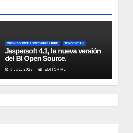
OPEN SOURCE / SOFTWARE LIBRE
TENDENCIAS
Jaspersoft 4.1, la nueva versión
del BI Open Source.
Introducción y demo. Webinar
J JUL, 2023
EDITORIAL
de 1 hora.