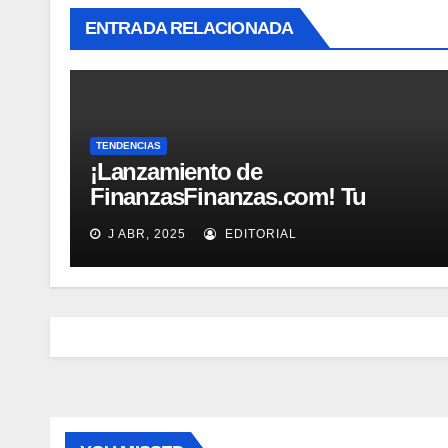
ENTRADA RELACIONADA
TENDENCIAS
¡Lanzamiento de
FinanzasFinanzas.com! Tu
nueva fuente confiable de
J ABR, 2025
EDITORIAL
educación financiera