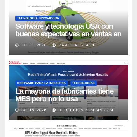
TECNOLOGÍA INNOVADORA
Software y tecnología USA con
buenas expectativas en ventas en
los próximos 2 años, según
JUL 31, 2026
DANIEL ALGUACIL
Market Watch
SOFTWARE PARA LA INDUSTRIA
TECNOLOGÍAS
La mayoría de fabricantes tiene
MES pero no lo usa
adecuadamente, según Rockwell
JUL 15, 2026
REDACCIÓN BI-SPAIN.COM
Automation