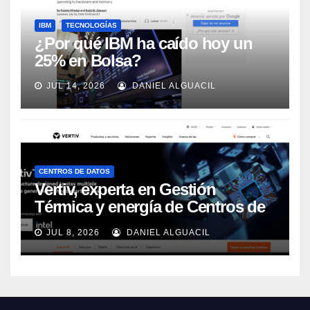
IBM
TECNOLOGÍAS
¿Por qué IBM ha caído hoy un
25% en Bolsa?
JUL 14, 2026
DANIEL ALGUACIL
CENTROS DE DATOS
Vertiv, experta en Gestión
Térmica y energía de Centros de
Datos, sigue su crecimiento
JUL 8, 2026
DANIEL ALGUACIL
imparable