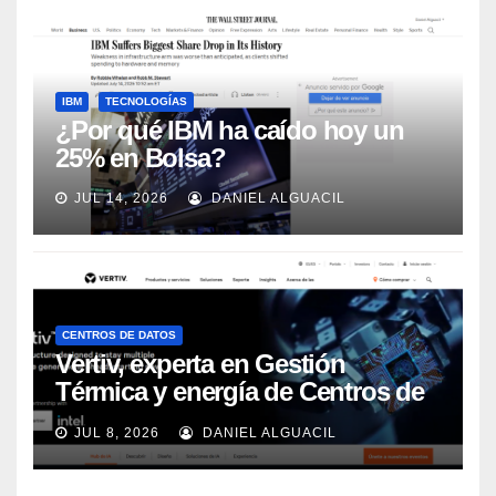
IBM
TECNOLOGÍAS
¿Por qué IBM ha caído hoy un
25% en Bolsa?
JUL 14, 2026
DANIEL ALGUACIL
CENTROS DE DATOS
Vertiv, experta en Gestión
Térmica y energía de Centros de
Datos, sigue su crecimiento
JUL 8, 2026
DANIEL ALGUACIL
imparable