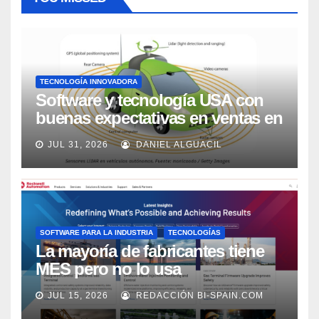
TECNOLOGÍA INNOVADORA
Software y tecnología USA con
buenas expectativas en ventas en
los próximos 2 años, según
JUL 31, 2026
DANIEL ALGUACIL
Market Watch
SOFTWARE PARA LA INDUSTRIA
TECNOLOGÍAS
La mayoría de fabricantes tiene
MES pero no lo usa
adecuadamente, según Rockwell
JUL 15, 2026
REDACCIÓN BI-SPAIN.COM
Automation