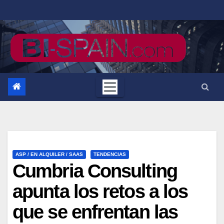
Saltar
al
contenido
ASP / EN ALQUILER / SAAS
TENDENCIAS
Cumbria Consulting
apunta los retos a los
que se enfrentan las