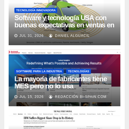
TECNOLOGÍA INNOVADORA
Software y tecnología USA con
buenas expectativas en ventas en
los próximos 2 años, según
JUL 31, 2026
DANIEL ALGUACIL
Market Watch
SOFTWARE PARA LA INDUSTRIA
TECNOLOGÍAS
La mayoría de fabricantes tiene
MES pero no lo usa
adecuadamente, según Rockwell
JUL 15, 2026
REDACCIÓN BI-SPAIN.COM
Automation