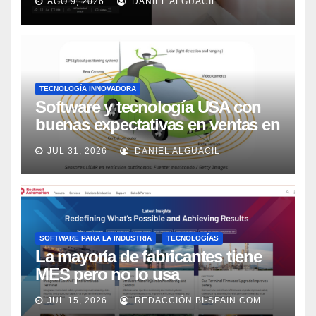
AGO 9, 2026
DANIEL ALGUACIL
TECNOLOGÍA INNOVADORA
Software y tecnología USA con
buenas expectativas en ventas en
los próximos 2 años, según
JUL 31, 2026
DANIEL ALGUACIL
Market Watch
SOFTWARE PARA LA INDUSTRIA
TECNOLOGÍAS
La mayoría de fabricantes tiene
MES pero no lo usa
adecuadamente, según Rockwell
JUL 15, 2026
REDACCIÓN BI-SPAIN.COM
Automation