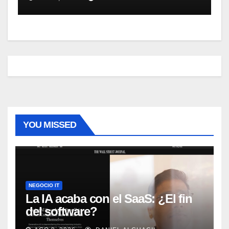
Server 2007
YOU MISSED
NEGOCIO IT
La IA acaba con el SaaS: ¿El fin
del software?