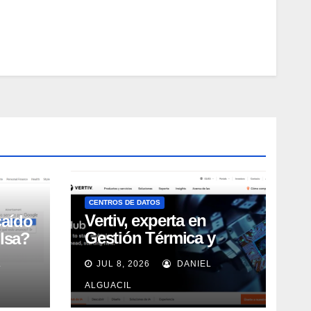
CENTROS DE DATOS
Vertiv, experta en
caído
Gestión Térmica y
lsa?
energía de Centros de
L
JUL 8, 2026
DANIEL
Datos, sigue su
crecimiento imparable
ALGUACIL