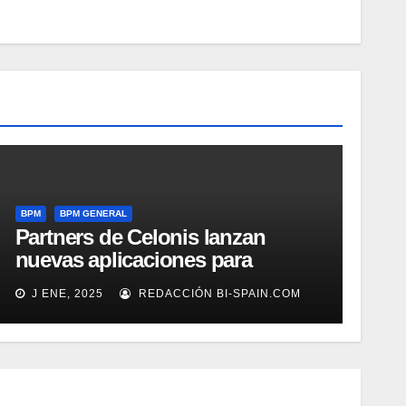
BPM
BPM GENERAL
Partners de Celonis lanzan
nuevas aplicaciones para
automarizar migración a SAP o
J ENE, 2025
REDACCIÓN BI-SPAIN.COM
Gestión de Reclamaciones en
Seguros