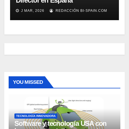
Director en España
J MAR, 2026
REDACCIÓN BI-SPAIN.COM
YOU MISSED
TECNOLOGÍA INNOVADORA
Software y tecnología USA con