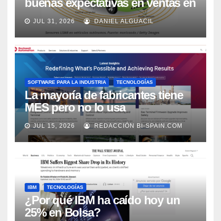
buenas expectativas en ventas en
los próximos 2 años, según
JUL 31, 2026
DANIEL ALGUACIL
Market Watch
SOFTWARE PARA LA INDUSTRIA
TECNOLOGÍAS
La mayoría de fabricantes tiene
MES pero no lo usa
adecuadamente, según Rockwell
JUL 15, 2026
REDACCIÓN BI-SPAIN.COM
Automation
IBM
TECNOLOGÍAS
¿Por qué IBM ha caído hoy un
25% en Bolsa?