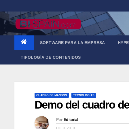
Saltar
al
contenido
SOFTWARE PARA LA EMPRESA
HYPE
TIPOLOGÍA DE CONTENIDOS
CUADRO DE MANDOS
TECNOLOGÍAS
Demo del cuadro d
Por
Editorial
DIC 3, 2019