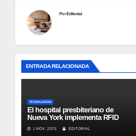
Por
Editorial
ENTRADA RELACIONADA
TECNOLOGÍAS
El hospital presbiteriano de
Nueva York implementa RFID
para mejorar el proceso de
J NOV, 2023
EDITORIAL
inventario de equipamiento