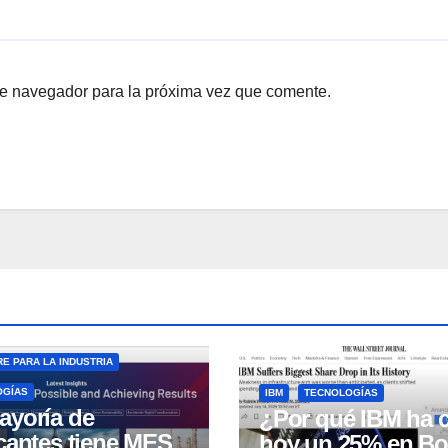
te navegador para la próxima vez que comente.
E PARA LA INDUSTRIA
OGÍAS
IBM
TECNOLOGÍAS
ayoría de
¿Por qué IBM ha 
icantes tiene MES
hoy un 25% en Bo