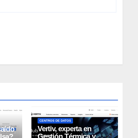
CENTROS DE DATOS
Vertiv, experta en
caído
Gestión Térmica y
lsa?