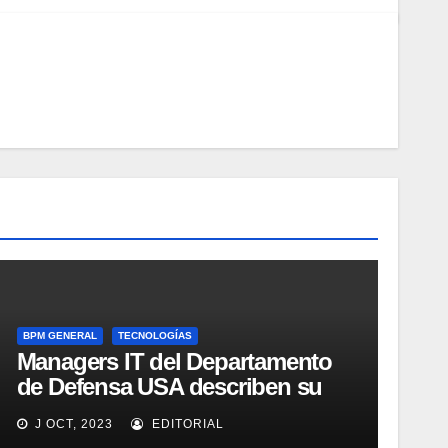
BPM GENERAL
TECNOLOGÍAS
Managers IT del Departamento
de Defensa USA describen su
implementación SOA
J OCT, 2023
EDITORIAL