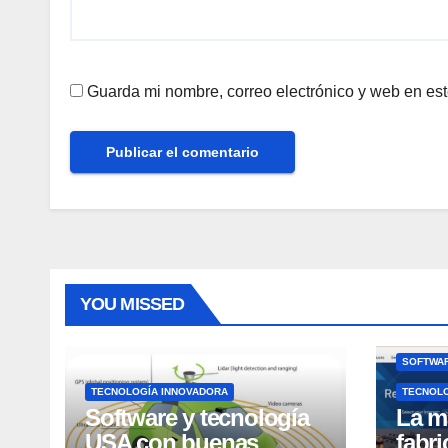
Guarda mi nombre, correo electrónico y web en es
YOU MISSED
SOFTWAR
TECNOLOGÍA INNOVADORA
TECNOL
Software y tecnología
La m
USA con buenas
fabr