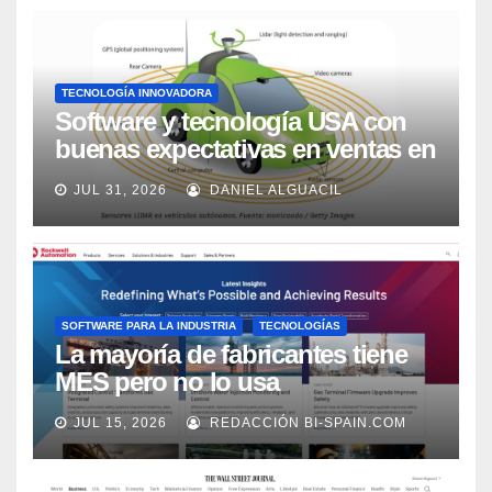
TECNOLOGÍA INNOVADORA
Software y tecnología USA con
buenas expectativas en ventas en
los próximos 2 años, según
JUL 31, 2026
DANIEL ALGUACIL
Market Watch
SOFTWARE PARA LA INDUSTRIA
TECNOLOGÍAS
La mayoría de fabricantes tiene
MES pero no lo usa
adecuadamente, según Rockwell
JUL 15, 2026
REDACCIÓN BI-SPAIN.COM
Automation