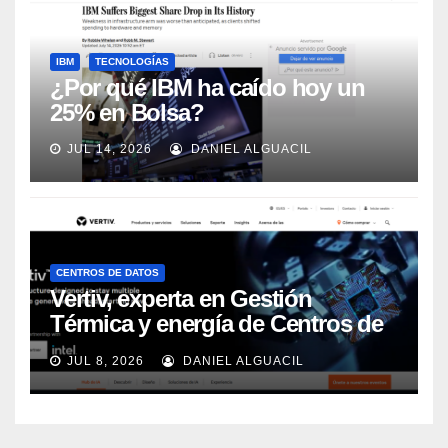
IBM
TECNOLOGÍAS
¿Por qué IBM ha caído hoy un
25% en Bolsa?
JUL 14, 2026
DANIEL ALGUACIL
CENTROS DE DATOS
Vertiv, experta en Gestión
Térmica y energía de Centros de
Datos, sigue su crecimiento
JUL 8, 2026
DANIEL ALGUACIL
imparable