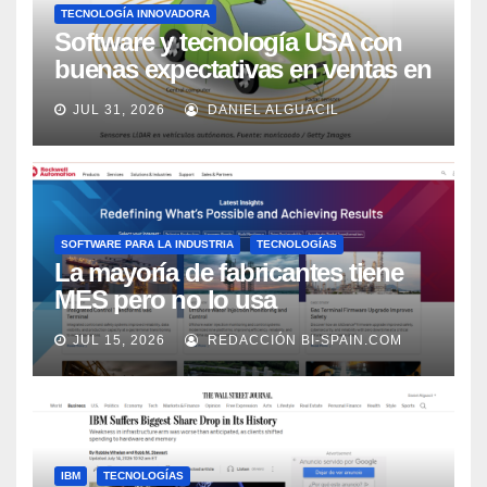
TECNOLOGÍA INNOVADORA
Software y tecnología USA con
buenas expectativas en ventas en
los próximos 2 años, según
JUL 31, 2026
DANIEL ALGUACIL
Market Watch
SOFTWARE PARA LA INDUSTRIA
TECNOLOGÍAS
La mayoría de fabricantes tiene
MES pero no lo usa
adecuadamente, según Rockwell
JUL 15, 2026
REDACCIÓN BI-SPAIN.COM
Automation
IBM
TECNOLOGÍAS