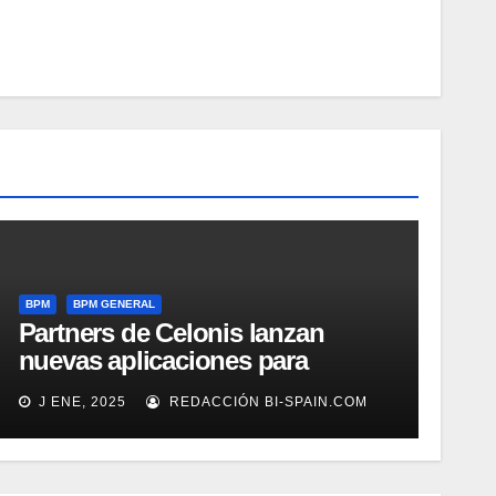
BPM
BPM GENERAL
Partners de Celonis lanzan
nuevas aplicaciones para
automarizar migración a SAP o
J ENE, 2025
REDACCIÓN BI-SPAIN.COM
Gestión de Reclamaciones en
Seguros