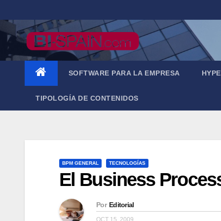
Saltar
al
contenido
SOFTWARE PARA LA EMPRESA
HYPE
TIPOLOGÍA DE CONTENIDOS
BPM GENERAL
TECNOLOGÍAS
El Business Process
Por
Editorial
OCT 15, 2009