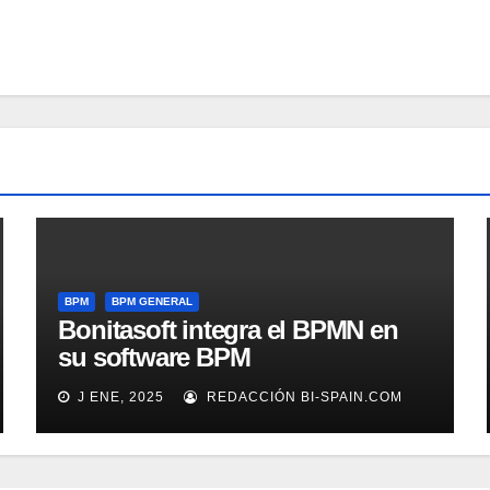
BPM
BPM GENERAL
Bonitasoft integra el BPMN en
su software BPM
J ENE, 2025
REDACCIÓN BI-SPAIN.COM