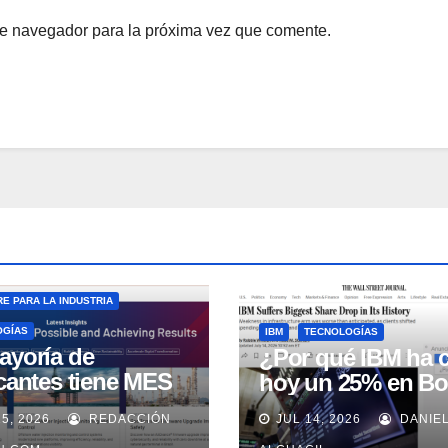
te navegador para la próxima vez que comente.
E PARA LA INDUSTRIA
OGÍAS
IBM
TECNOLOGÍAS
ayoría de
¿Por qué IBM ha 
icantes tiene MES
hoy un 25% en Bo
 no lo usa
15, 2026
REDACCIÓN
JUL 14, 2026
DANIE
uadamente, según