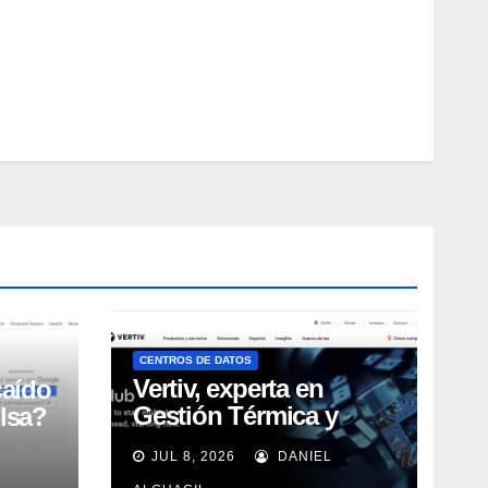
CENTROS DE DATOS
Vertiv, experta en
caído
Gestión Térmica y
lsa?
energía de Centros de
L
JUL 8, 2026
DANIEL
Datos, sigue su