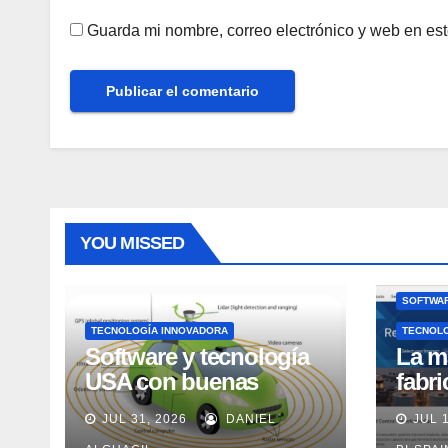
Guarda mi nombre, correo electrónico y web en es
YOU MISSED
SOFTWAR
TECNOLOGÍA INNOVADORA
TECNOL
Software y tecnología
La m
USA con buenas
fabr
expectativas en ventas
pero
JUL 31, 2026
DANIEL
JUL 
en los próximos 2
adec