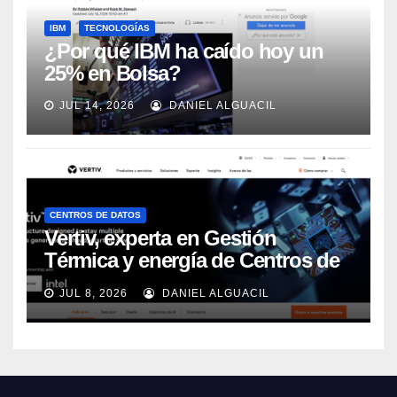
IBM
TECNOLOGÍAS
¿Por qué IBM ha caído hoy un
25% en Bolsa?
JUL 14, 2026
DANIEL ALGUACIL
CENTROS DE DATOS
Vertiv, experta en Gestión
Térmica y energía de Centros de
Datos, sigue su crecimiento
JUL 8, 2026
DANIEL ALGUACIL
imparable