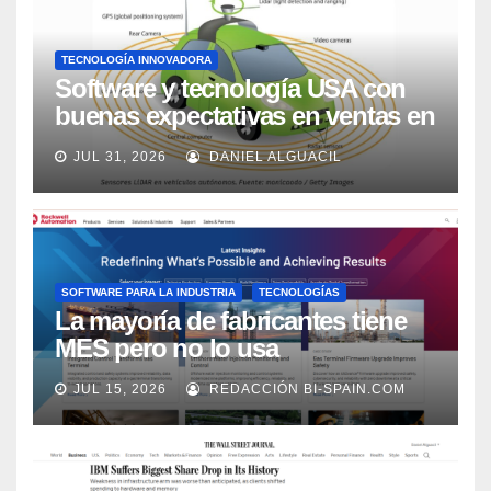
TECNOLOGÍA INNOVADORA
Software y tecnología USA con
buenas expectativas en ventas en
los próximos 2 años, según
JUL 31, 2026
DANIEL ALGUACIL
Market Watch
SOFTWARE PARA LA INDUSTRIA
TECNOLOGÍAS
La mayoría de fabricantes tiene
MES pero no lo usa
adecuadamente, según Rockwell
JUL 15, 2026
REDACCIÓN BI-SPAIN.COM
Automation